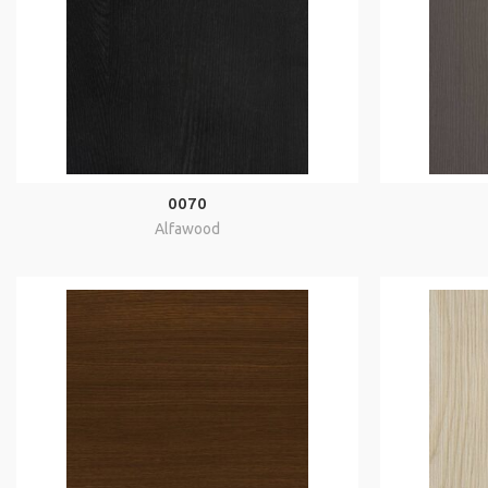
0070
Alfawood