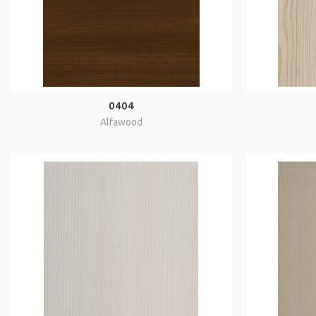
0404
Alfawood