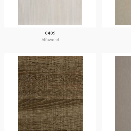
0409
Alfawood