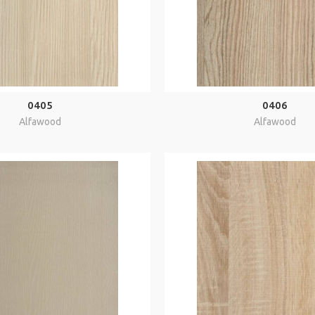
0405
0406
Alfawood
Alfawood