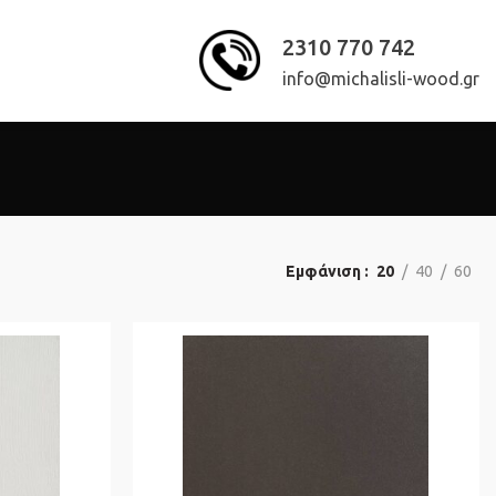
2310 770 742
info@michalisli-wood.gr
Εμφάνιση
20
40
60