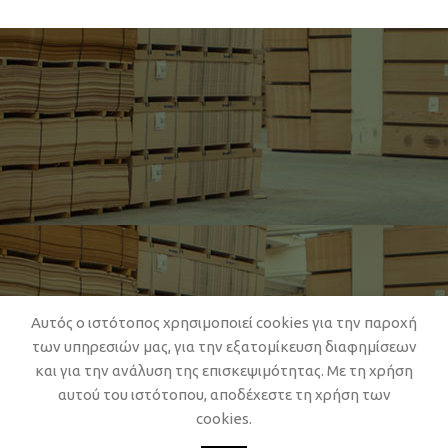
Αυτός ο ιστότοπος χρησιμοποιεί cookies για την παροχή
των υπηρεσιών μας, για την εξατομίκευση διαφημίσεων
Καλέστε μας για οποιαδήποτε
και για την ανάλυση της επισκεψιμότητας. Με τη χρήση
πληροφορία
αυτού του ιστότοπου, αποδέχεστε τη χρήση των
cookies.