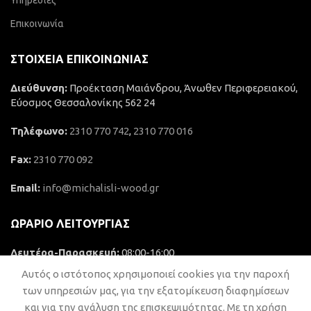
Υπηρεσίες
Επικοινωνία
ΣΤΟΙΧΕΊΑ ΕΠΙΚΟΙΝΩΝΊΑΣ
Διεύθυνση:
Προέκταση Μαιάνδρου, Άνωθεν Περιφερειακού,
Εύοσμος Θεσσαλονίκης 562 24
Τηλέφωνο:
2310 770 742
,
2310 770 016
Fax:
2310 770 092
Email:
info@michalisli-wood.gr
ΩΡΆΡΙΟ ΛΕΙΤΟΥΡΓΊΑΣ
Δευτέρα-Παρασκευή:
08:00-16:00
Αυτός ο ιστότοπος χρησιμοποιεί cookies για την παροχή
Σάββατο:
Κλειστό
των υπηρεσιών μας, για την εξατομίκευση διαφημίσεων
και για την ανάλυση της επισκεψιμότητας. Με τη χρήση
Κυριακή:
Κλειστό