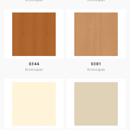
0344
0381
Kronospan
Kronospan