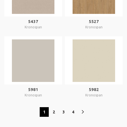
5437
5527
Kronospan
Kronospan
5981
5982
Kronospan
Kronospan
1
2
3
4