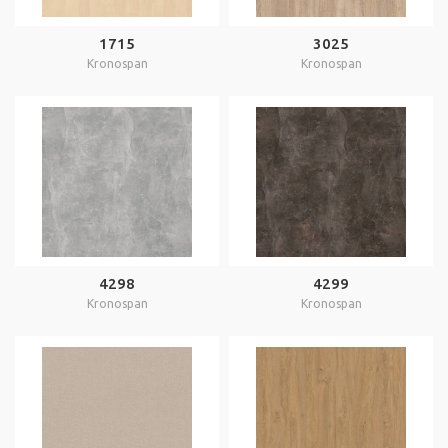
1715
3025
Kronospan
Kronospan
4298
4299
Kronospan
Kronospan