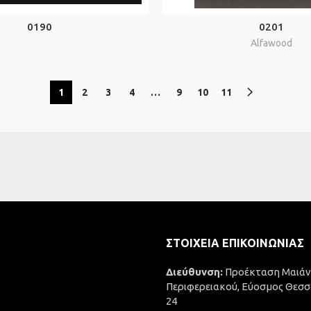
0190
0201
Alfawood
1
2
3
4
…
9
10
11
ΣΤΟΙΧΕΊΑ ΕΠΙΚΟΙΝΩΝΊΑΣ
Διεύθυνση:
Προέκταση Μαιάν
Περιφερειακού, Εύοσμος Θεσσ
24