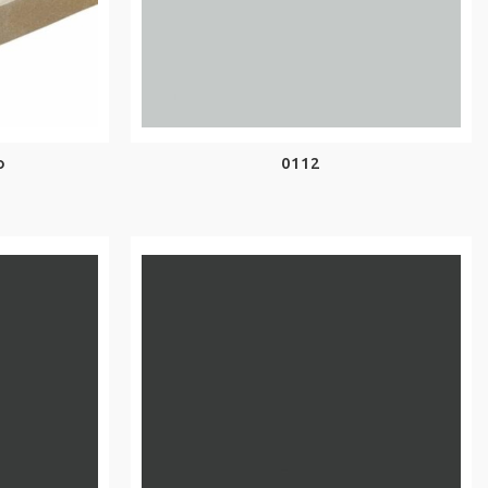
ο
0112