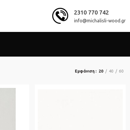
2310 770 742
info@michalisli-wood.gr
Εμφάνιση
20
40
60