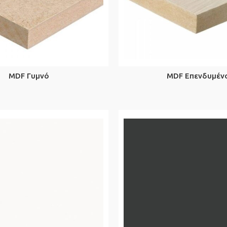
MDF Γυμνό
MDF Επενδυμέν