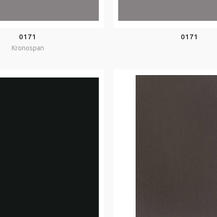
0171
0171
Kronospan