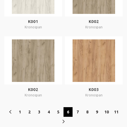
K001
K002
Kronospan
Kronospan
K002
K003
Kronospan
Kronospan
1
2
3
4
5
6
7
8
9
10
11