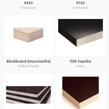
9455
9763
Kronospan
Kronospan
Blockboard (πηχοσανίδα)
F/W Σημύδα
HS Baco Panels
Sveza