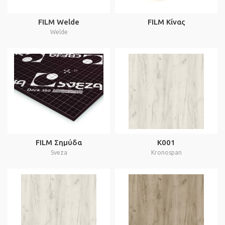
FILM Welde
FILM Κίνας
Welde
FILM Σημύδα
K001
Sveza
Kronospan